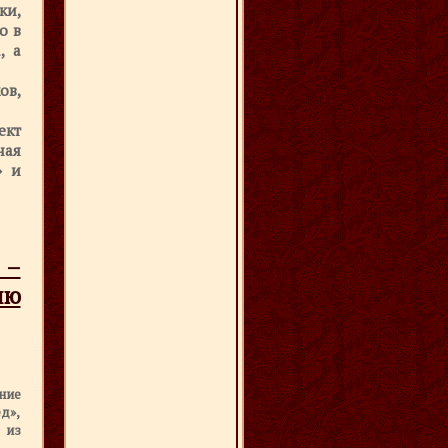
ки,
о в
, а
ов,
ект
ная
» и
 –
ию
ние
д»,
 из