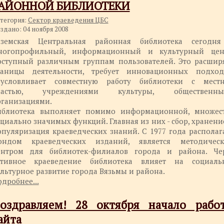
АЙОННОЙ БИБЛИОТЕКИ
тегория:
Сектор краеведения ЦБС
здано: 04 ноября 2008
яземская Центральная районная библиотека сегодн
ногопрофильный, информационный и культурный цен
оступный различным группам пользователей. Это расшир
раницы деятельности, требует инновационных подход
бусловливает совместную работу библиотеки с мест
ластью, учреждениями культуры, общественны
рганизациями.
иблиотека выполняет помимо информационной, множес
циально значимых функций. Главная из них - сбор, хранени
пуляризация краеведческих знаний. С 1977 года располаг
ондом краеведческих изданий, является методичес
ентром для библиотек-филиалов города и района. Че
ктивное краеведение библиотека влияет на социаль
льтурное развитие города Вязьмы и района.
дробнее...
оздравляем! 28 октября начало рабо
айта