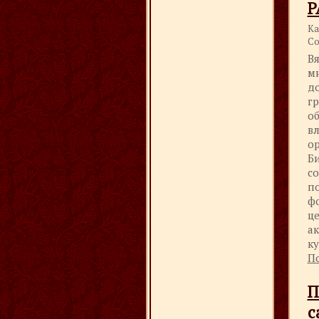
Р
Ка
Со
В
м
д
г
о
в
о
Б
со
по
ф
ц
а
ку
По
П
с