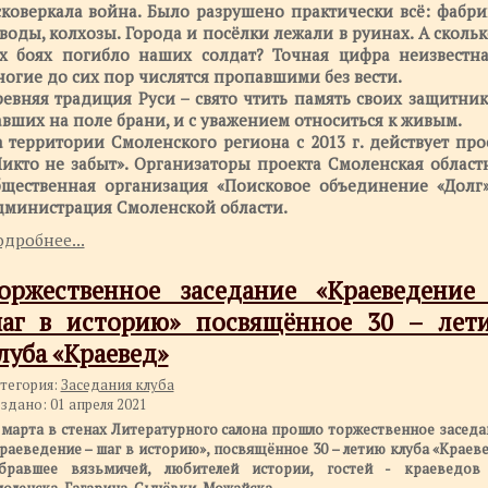
коверкала война. Было разрушено практически всё: фабри
воды, колхозы. Города и посёлки лежали в руинах. А скольк
ех боях погибло наших солдат? Точная цифра неизвестна
огие до сих пор числятся пропавшими без вести.
евняя традиция Руси – свято чтить память своих защитник
вших на поле брани, и с уважением относиться к живым.
 территории Смоленского региона с 2013 г. действует про
икто не забыт». Организаторы проекта Смоленская област
бщественная организация «Поисковое объединение «Долг
дминистрация Смоленской области.
дробнее...
оржественное заседание «Краеведение
аг в историю» посвящённое 30 – лет
луба «Краевед»
тегория:
Заседания клуба
здано: 01 апреля 2021
 марта в стенах Литературного салона прошло торжественное заседа
раеведение – шаг в историю», посвящённое 30 – летию клуба «Краеве
бравшее вязьмичей, любителей истории, гостей - краеведов