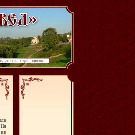
ыла
 На
 не