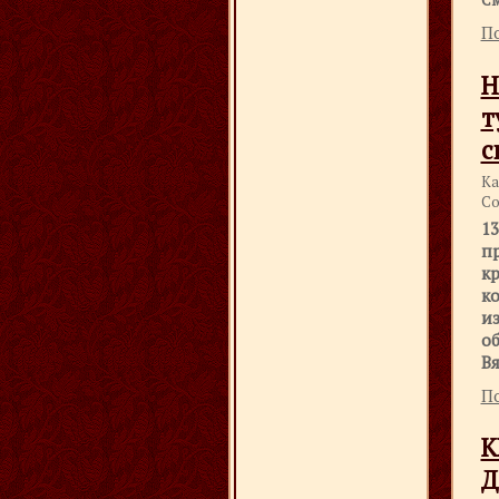
См
По
Н
т
с
Ка
Со
13
п
кр
к
и
о
Вя
По
К
Д