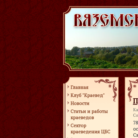
Главная
Клуб "Краевед"
П
Новости
Ка
Статьи и работы
Со
краеведов
7
Сектор
о
краеведения ЦБС
С