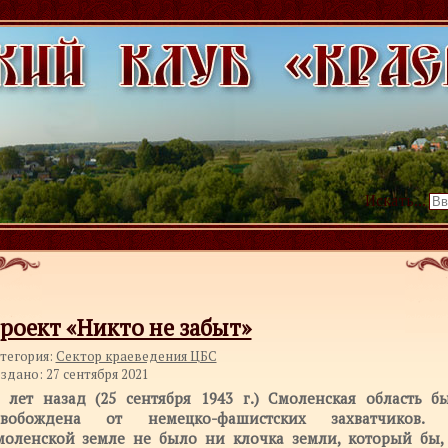
Искать...
роект «Никто не забыт»
тегория:
Сектор краеведения ЦБС
здано: 27 сентября 2021
8 лет назад (25 сентября 1943 г.) Смоленская область б
свобождена от немецко-фашистских захватчиков.
моленской земле не было ни клочка земли, который бы,