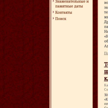
Знаменательные и
ис
памятные даты
за
т
Контакты
мн
Поиск
Др
па
На
«Н
о
А
По
Т
ш
к
Ка
Со
30
«К
со