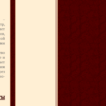
я –
тр,
яет
ов,
ной
ми
тво
е и
ает
ким
рез
но-
ты