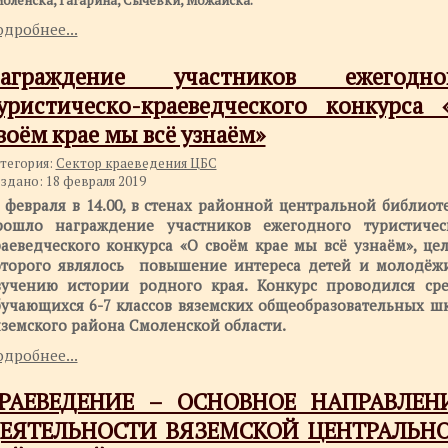
оленска, Гагарина, Сычёвки, Можайска.
дробнее...
аграждение участников ежегодно
уристическо-краеведческого конкурса 
воём крае мы всё узнаём»
тегория:
Сектор краеведения ЦБС
здано: 18 февраля 2019
 февраля в 14.00, в стенах районной центральной библиот
рошло награждение участников ежегодного туристичес
аеведческого конкурса «О своём крае мы всё узнаём», це
оторого являлось повышение интереса детей и молодёж
зучению истории родного края. Конкурс проводился ср
бучающихся 6-7 классов вяземских общеобразовательных ш
земского района Смоленской области.
дробнее...
РАЕВЕДЕНИЕ – ОСНОВНОЕ НАПРАВЛЕН
ЕЯТЕЛЬНОСТИ ВЯЗЕМСКОЙ ЦЕНТРАЛЬН