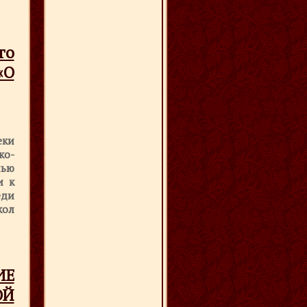
го
«О
еки
ко-
лью
и к
еди
кол
ИЕ
ОЙ