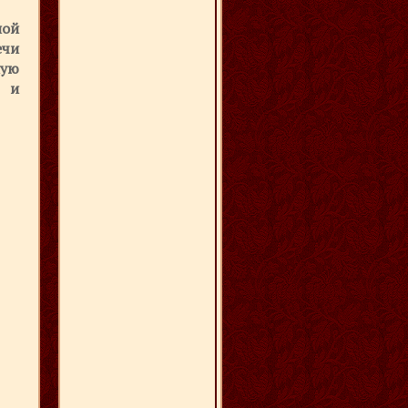
ной
ечи
ную
ю и