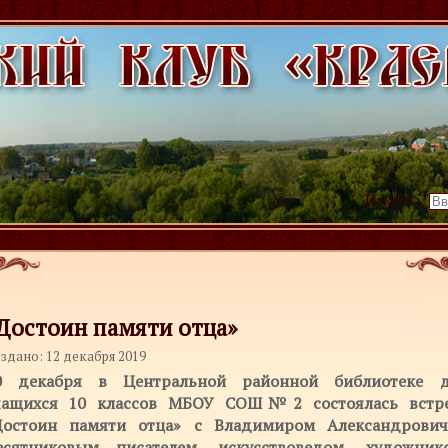
Искать...
Достоин памяти отца»
здано: 12 декабря 2019
0 декабря в Центральной районной библиотеке 
чащихся 10 классов МБОУ СОШ№2 состоялась встр
Достоин памяти отца» с Владимиром Александрови
есятниковым писателем, искусствоведом, художник