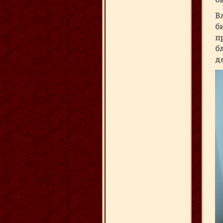
В
б
п
б
д