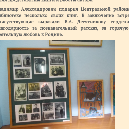
ладимир Александрович подарил Центральной район
иблиотеке несколько своих книг. В заключение встр
рисутствующие выразили В.А. Десятникову сердеч
лагодарность за познавательный рассказ, за горячу
еятельную любовь к Родине.