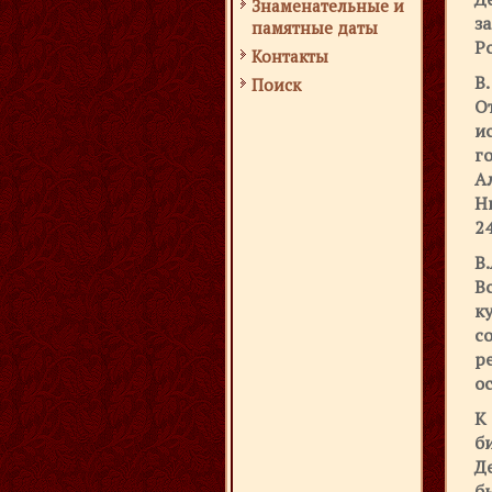
Знаменательные и
з
памятные даты
Р
Контакты
В
Поиск
О
ис
г
А
Н
2
В
В
к
с
р
о
К
б
Д
б