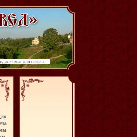
для
еча
чем
ом,