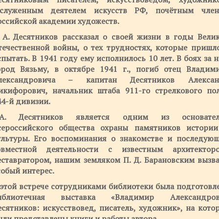
аслуженным деятелем искусств РФ, почётным чле
оссийской академии художеств.
. А. Десятников рассказал о своей жизни в годы Вели
течественной войны, о тех трудностях, которые пришл
пытать. В 1941 году ему исполнилось 10 лет. В боях за 
ород Вязьму, в октябре 1941 г., погиб отец Владим
лександровича – капитан Десятников Алексан
икифорович, начальник штаба 911-го стрелкового по
44-й дивизии.
.А. Десятников является одним из основател
сероссийского общества охраны памятников истори
ультуры. Его воспоминания о знакомстве и последую
овместной деятельности с известным архитектор
еставратором, нашим земляком П. Д. Барановским вызв
собый интерес.
 этой встрече сотрудниками библиотеки была подготовл
иблиотечная выставка «Владимир Александров
есятников: искусствовед, писатель, художник», на кото
ыли представлены книги и работы автора.