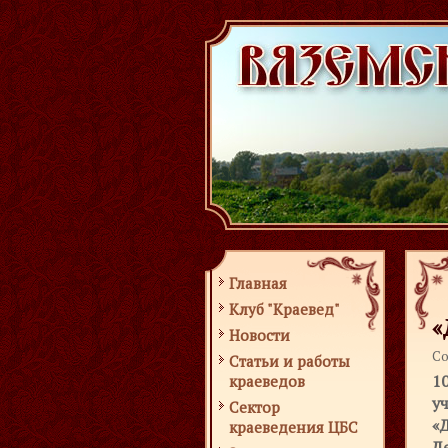
Главная
Клуб "Краевед"
«
Новости
Со
Статьи и работы
1
краеведов
у
Сектор
«
краеведения ЦБС
Д