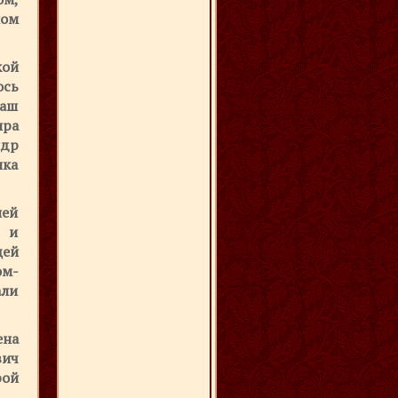
ном
кой
ось
наш
ира
др
лка
ей
и и
щей
ом-
али
ена
ич
рой