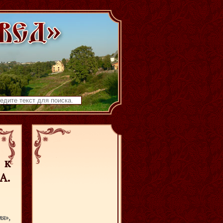
 к
А.
я»,