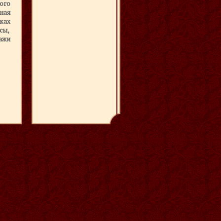
ого
ная
ках
сы,
жи