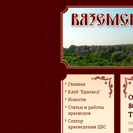
Главная
Клуб "Краевед"
О
Новости
8
Статьи и работы
Т
краеведов
Сектор
Со
краеведения ЦБС
10