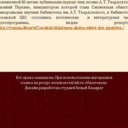
священной 80-летию публикации первых глав поэмы А. Т. Твардовск
асилий Тёркин», инициатором которой стала Смоленская област
иверсальная научная библиотека им. А.Т. Твардовского, в библиоте
яземской ЦБС состоялись поэтические и литературные ча
идеопрограммы, медиа репорта
ttp://vyazma.library67.ru/akcii/oblastnaya-akciya-edinyj-den-pisatelya-/
Все права защищены. При использовании материалов
ссылка на ресурс www.kraevedclub.ru обязательна.
Дизайн разработан студией
Белый Квадрат