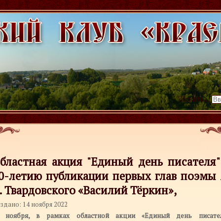
Искать...
бластная акция "Единый день писателя"
0-летию публикации первых глав поэмы 
. Твардовского «Василий Тёркин»,
здано: 14 ноября 2022
 ноября, в рамках областной акции «Единый день писател