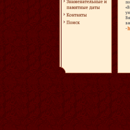
Знаменательные и
по
памятные даты
«В
ун
Контакты
В
Поиск
в
-
h