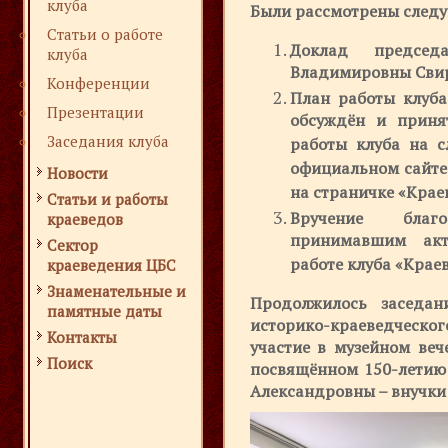
клуба
Были рассмотрены след
Статьи о работе
Доклад председ
клуба
Владимировны Свирс
Конференции
План работы клуба
Презентации
обсуждён и приня
Заседания клуба
работы клуба на 
официальном сайте
Новости
на страничке «Крае
Статьи и работы
Вручение благ
краеведов
принимавшим акт
Сектор
работе клуба «Краев
краеведения ЦБС
Знаменательные и
Продолжилось заседан
памятные даты
историко-краеведческ
Контакты
участие в музейном веч
Поиск
посвящённом 150-летию
Александровны – внучки