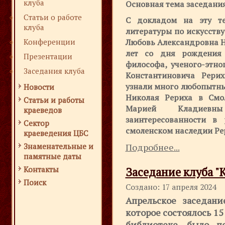
клуба
Основная тема заседания
Статьи о работе
С докладом на эту те
клуба
литературы по искусств
Конференции
Любовь Александровна Н
лет со дня рождения 
Презентации
философа, ученого-этно
Заседания клуба
Константиновича Рери
узнали много любопытны
Новости
Николая Рериха в Смо
Статьи и работы
Марией Кладиев
краеведов
заинтересованности в 
Сектор
смоленском наследии Ре
краеведения ЦБС
Знаменательные и
Подробнее...
памятные даты
Контакты
Заседание клуба "К
Поиск
Создано: 17 апреля 2024
Апрельское заседани
которое состоялось 1
библиотеке, было п