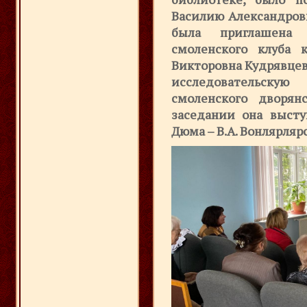
Василию Александрови
была приглашена 
смоленского клуба 
Викторовна Кудрявцев
исследовательску
смоленского дворян
заседании она выст
Дюма – В.А. Вонлярляр