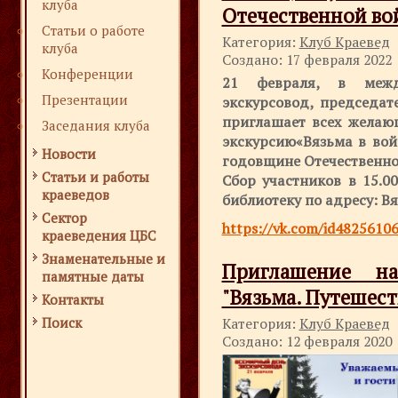
клуба
Отечественной вой
Статьи о работе
Категория:
Клуб Краевед
клуба
Создано: 17 февраля 2022
Конференции
21 февраля, в межд
Презентации
экскурсовод, председат
приглашает всех желаю
Заседания клуба
экскурсию«Вязьма в вой
Новости
годовщине Отечественной
Статьи и работы
Сбор участников в 15.0
краеведов
библиотеку по адресу: Вяз
Сектор
https://vk.com/id482561
краеведения ЦБС
Знаменательные и
Приглашение н
памятные даты
"Вязьма. Путешеств
Контакты
Поиск
Категория:
Клуб Краевед
Создано: 12 февраля 2020