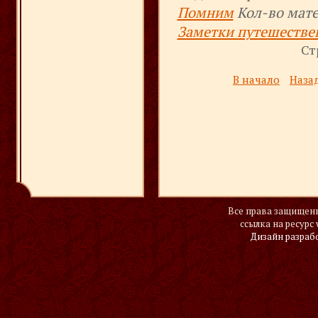
Помним
Кол-во мат
Заметки путешестве
Ст
В начало
Наза
Все права защищены
ссылка на ресурс 
Дизайн разраб