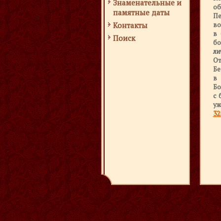
Знаменательные и
об
памятные даты
Пе
во
Контакты
в 
Поиск
бо
ли
От
Бе
в 
Бо
с 
уж
32