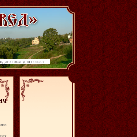
ич
рою
ных