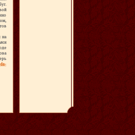
Буг.
вой
нно
ом,
тов
 на
ался
оде
ова
ерь
eda-