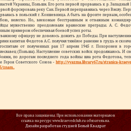
ластей Украины, Польши. Его рота первой прорвалась к р. Западный 
рвой форсировала реку Сан. Первой переправилась через Вислу. Пер
рвалась в польский г. Коншевница. А быть на фронте первым, особе
бою, нелегко. Но, влекомые бесстрашным и отважным командир
йцы мужественно преодолевали вражеские преграды. А. С. Федо
чным примером обеспечивал боевой успех роты.
важному офицеру не довелось дожить до Победы. При наступлении
рлин капитан Федотов А.С. получил тяжёлое ранение в грудь и сконч
госпитале от полученных ран 17 апреля 1945 г. Похоронен в гор
леславец (Польша). Наступление советских войск продолжалось. И сн
боями, по дорогам последнего года войны шла рота Федотова, теп
е Героя Советского Союза -
http://vyazma.library67.ru/stranica-kraev
5/znam..
Все права защищены. При использовании материалов
ссылка на ресурс www.kraevedclub.ru обязательна.
Дизайн разработан студией
Белый Квадрат