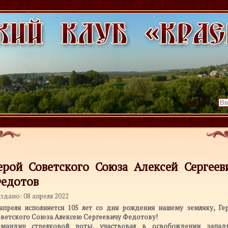
Искать...
ерой Советского Союза Алексей Сергеев
едотов
здано: 08 апреля 2022
апреля исполняется 105 лет со дня рождения нашему земляку, Ге
ветского Союза Алексею Сергеевичу Федотову!
мандир стрелковой роты, участвовал в освобождении запад