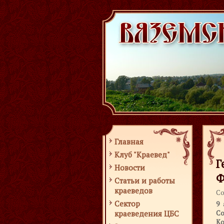
Главная
Клуб "Краевед"
Г
Новости
Ф
Статьи и работы
краеведов
Со
Сектор
9 
Со
краеведения ЦБС
Ко