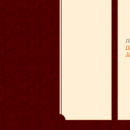
П
П
З