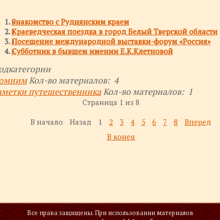
Знакомство с Руднянским краем
Краеведческая поездка в город Белый Тверской области
Посещение международной выставки-форум «Россия»
Субботник в бывшем имении Е.К.Клетновой
одкатегории
омним
Кол-во материалов: 4
аметки путешественника
Кол-во материалов: 1
Страница 1 из 8
В начало
Назад
1
2
3
4
5
6
7
8
Вперед
В конец
Все права защищены. При использовании материалов