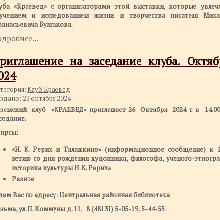
уба «Краевед» с организаторами этой выставки, которые увлеч
учением и исследованием жизни и творчества писателя Миха
анасьевича Булгакова.
дробнее...
риглашение на заседание клуба. Октяб
024
тегория:
Клуб Краевед
здано: 23 октября 2024
земский клуб «КРАЕВЕД» приглашает 26 Октября 2024 г. в 14.00
седание.
прсы:
«Н. К. Рерих и Талашкино» (информационное сообщение) к 1
летию со дня рождения художника, философа, ученого-этногра
историка культуры Н. К. Рериха
Разное
ем Вас по адресу: Центральная районная библиотека
зьма, ул. П. Коммуны д. 11, 8 (48131) 5-05-19; 5-44-55