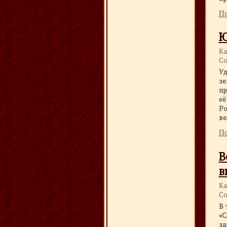
По
Ю
Ка
Со
Уд
зе
пр
е
Ро
ве
По
В
в
Ка
Со
В 
«С
за