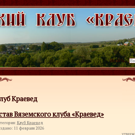
Искать...
луб Краевед
став Вяземского клуба «Краевед»
тегория:
Клуб Краевед
здано: 11 февраля 2026
УТВЕРЖ