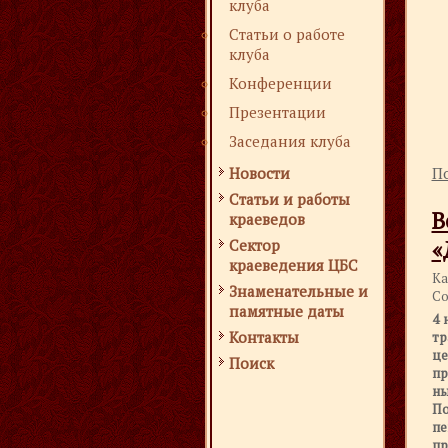
клуба
Статьи о работе
клуба
Конференции
Презентации
Заседания клуба
Новости
По
Статьи и работы
краеведов
«
Сектор
краеведения ЦБС
Ка
Знаменательные и
Со
памятные даты
4 
Контакты
тр
це
Поиск
пр
ны
По
пе
пр