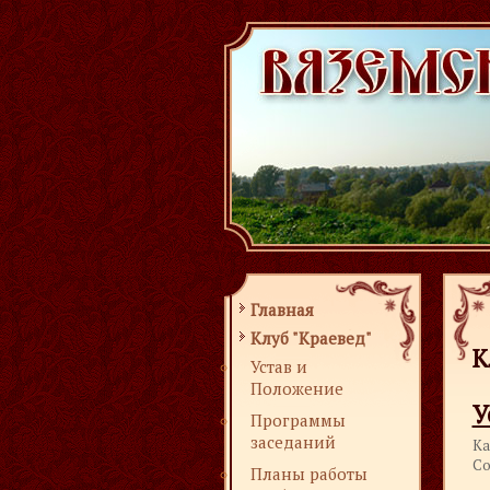
Главная
Клуб "Краевед"
К
Устав и
Положение
У
Программы
заседаний
Ка
Со
Планы работы