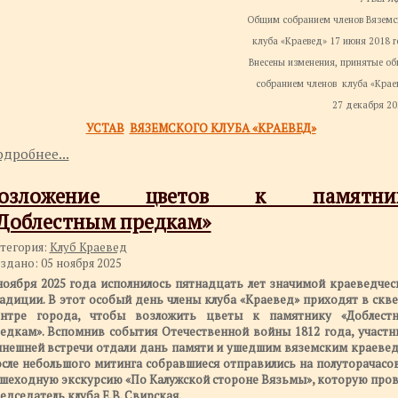
Общим собранием членов Вяземс
клуба «Краевед» 17 июня 2018 г
Внесены изменения, принятые о
собранием членов клуба «Крае
27 декабря 202
УСТАВ
ВЯЗЕМСКОГО КЛУБА «КРАЕВЕД»
дробнее...
Возложение цветов к памятни
Доблестным предкам»
тегория:
Клуб Краевед
здано: 05 ноября 2025
ноября 2025 года исполнилось пятнадцать лет значимой краеведчес
адиции. В этот особый день члены клуба «Краевед» приходят в скве
нтре города, чтобы возложить цветы к памятнику «Доблест
едкам». Вспомнив события Отечественной войны 1812 года, участн
нешней встречи отдали дань памяти и ушедшим вяземским краевед
сле небольшого митинга собравшиеся отправились на полуторачасо
шеходную экскурсию «По Калужской стороне Вязьмы», которую пров
едседатель клуба Е.В. Свирская.