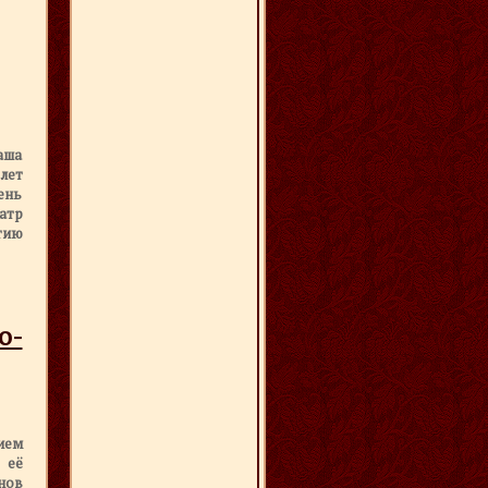
аша
лет
день
атр
тию
о-
ием
 её
нов