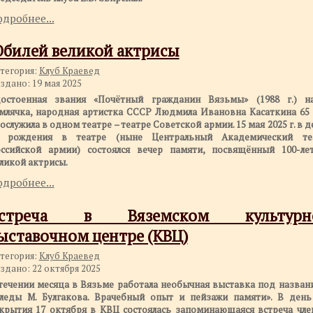
дробнее...
билей великой актрисы
тегория:
Клуб Краевед
здано: 19 мая 2025
остоенная звания «Почётный гражданин Вязьмы» (1988 г.) н
млячка, народная артистка СССР Людмила Ивановна Касаткина 65 
ослужила в одном театре – театре Советской армии. 15 мая 2025 г. в 
ё рождения в театре (ныне Центральный Академический те
ссийской армии) состоялся вечер памяти, посвящённый 100-ле
ликой актрисы.
дробнее...
стреча в Вяземском культурн
ыставочном центре (КВЦ)
тегория:
Клуб Краевед
здано: 22 октября 2025
течении месяца в Вязьме работала необычная выставка под назван
леды М. Булгакова. Врачебный опыт и пейзажи памяти». В день
крытия 17 октября в КВЦ состоялась запоминающаяся встреча чле