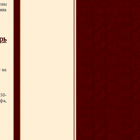
ены
ила
рь
 на
50-
фа,