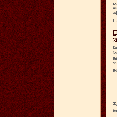
кл
из
Аф
По
П
2
Ка
Со
Вя
за
Во
Жд
Вя