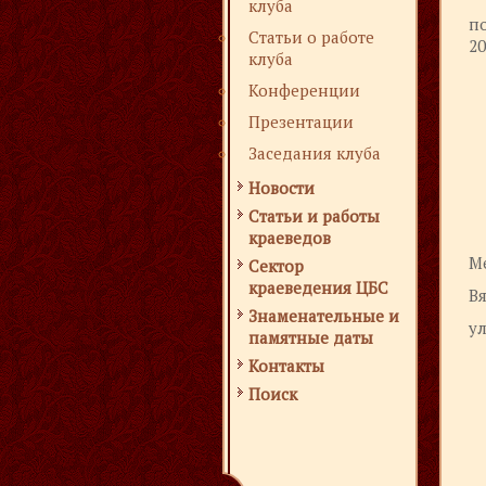
клуба
п
Статьи о работе
20
клуба
Конференции
Презентации
Заседания клуба
Новости
Статьи и работы
краеведов
М
Сектор
краеведения ЦБС
Вя
Знаменательные и
ул
памятные даты
Контакты
Поиск