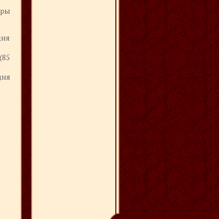
яры
дня
(85
дня