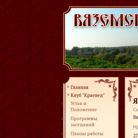
Главная
Клуб "Краевед"
Я
Устав и
Положение
Со
Вя
Программы
заседаний
п
Планы работы
27