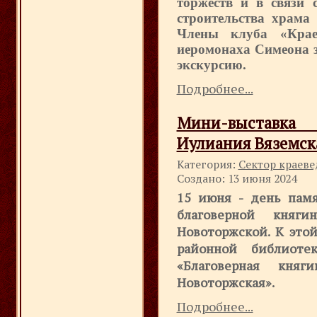
торжеств и в связи 
строительства храма 
Члены клуба «Краев
иеромонаха Симеона з
экскурсию.
Подробнее...
Мини-выставка
Иулиания Вяземск
Категория:
Сектор краев
Создано: 13 июня 2024
15 июня - день пам
благоверной княг
Новоторжской. К это
районной библиоте
«Благоверная кня
Новоторжская».
Подробнее...