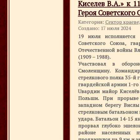
Киселев В.А.» к 
Героя Советского С
Категория:
Сектор краев
Создано: 17 июля 2024
19 июля исполняется 
Советского Союза, гв
Отечественной войны В
(1909 – 1988).
Участвовал в оборо
Смоленщину. Командир
стрелкового полка 35-й 
гвардейской армии 1-го 
Uвардии майор Киселёв 
Польши. При прорыве
западном берегу Вислы
стрелковым батальоном 
удара. Батальон 14-15 
прорвал глубоко эшело
районе населенных п
продвинулся на 9 км и 