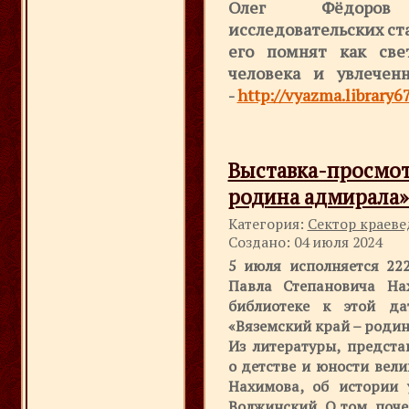
Олег Фёдоров 
исследовательских ст
его помнят как све
человека и увлечен
-
http://vyazma.library6
Выставка-просм
родина адмирала»
Категория:
Сектор краев
Создано: 04 июля 2024
5 июля исполняется 22
Павла Степановича На
библиотеке к этой да
«Вяземский край – роди
Из литературы, предста
о детстве и юности вел
Нахимова, об истории 
Волжинский, О том, поч