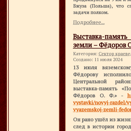
Бжуза (Польша), что с
задачи полком.
Подробнее...
Выставка-памят
земли – Фёдоров О
Категория:
Сектор краев
Создано: 11 июля 2024
13 июля вяземскому
Фёдорову исполни
Центральной райо
выставка-память «П
Фёдоров О. Ф.» -
h
vystavki/novyj-razdel/
vyazemskoj-zemli-fedor
Он рано ушёл из жизни
след в истории город