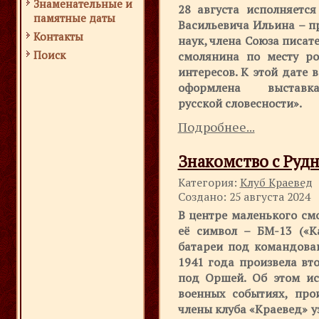
Знаменательные и
28 августа исполняетс
памятные даты
Васильевича Ильина – п
Контакты
наук, члена Союза писат
Поиск
смолянина по месту р
интересов. К этой дате
оформлена выстав
русской словесности».
Подробнее...
Знакомство с Руд
Категория:
Клуб Краевед
Создано: 25 августа 2024
В центре маленького см
её символ – БМ-13 («К
батареи под командован
1941 года произвела вт
под Оршей. Об этом ис
военных событиях, про
члены клуба «Краевед» 