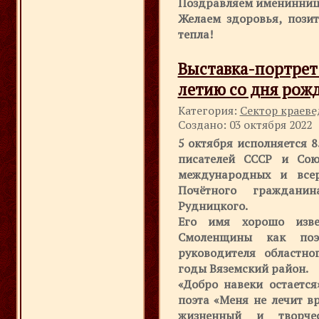
Поздравляем именинниц
Желаем здоровья, позит
тепла!
Выставка-портре
летию со дня рожд
Категория:
Сектор краев
Создано: 03 октября 2022
5 октября исполняется 
писателей СССР и Сою
международных и всер
Почётного граждани
Рудницкого.
Его имя хорошо изве
Смоленщины как поэ
руководителя областно
годы Вяземский район.
«Добро навеки остается
поэта «Меня не лечит в
жизненный и творче