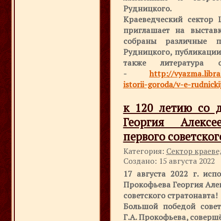
Рудницкого.
Краеведческий сектор 
приглашает на выставк
собраны различные п
Рудницкого, публикации 
также литература
-
http://vyazma.libr
istorii-goroda/v-e-rudnicki
к 120 летию со 
Георгия Алексее
первого советског
Категория:
Сектор краев
Создано: 15 августа 2022
17 августа 2022 г. исп
Прокофьева Георгия Алек
советского стратонавта!
Большой победой совет
Г.А. Прокофьева, соверш