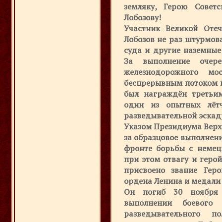
земляку, Герою Совет
Лобозову!
Участник Великой Оте
Лобозов не раз штурмов
суда и другие наземные
За выполнение очере
железнодорожного мо
беспрерывным потоком 
был награждён третьи
один из опытных лёт
разведывательной эскад
Указом Президиума Верхо
за образцовое выполнен
фронте борьбы с немец
при этом отвагу и геро
присвоено звание Гер
ордена Ленина и медали 
Он погиб 30 ноября 
выполнении боевого
разведывательного п