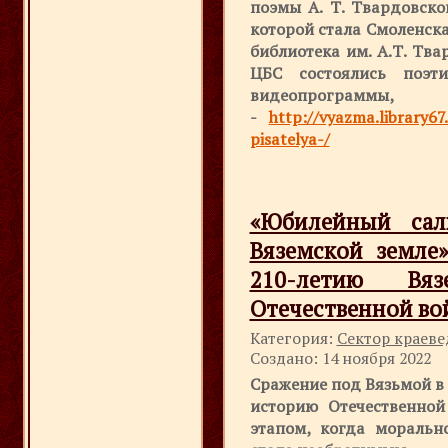
поэмы А. Т. Твардовско
которой стала Смоленск
библиотека им. А.Т. Тва
ЦБС состоялись поэт
видеопрограм
-
http://vyazma.library67
pisatelya-/
«Юбилейный сал
Вяземской земле
210-летию Вя
Отечественной вой
Категория:
Сектор краев
Создано: 14 ноября 2022
Сражение под Вязьмой в 
историю Отечественно
этапом, когда моральн