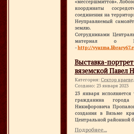
«мессершмиттов». Лобоз
координаты сосредот
соединения на территор
Неуправляемый самолёт
землю.
Сотрудниками Централ
материал о Ге
-
http://vyazma.library67.
Выставка-порт
вяземской Павел 
Категория:
Сектор краев
Создано: 23 января 2023
23 января исполняется 
гражданина город
Никифоровича Пропало
создания в Вязьме кра
Центральной районной б
Подробнее...