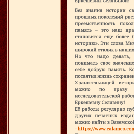
Еркешевны Селявиной!
Без знания истории св
прошлых поколений рвет
преемственность поко
память – это наш нрав
становится еще более 
историю». Эти слова Ми
широкий отклик в наших
Но что надо делать, 
понимать свое значение
себе добрую память. Ко
посвятил жизнь сохране
Хранительницей истор
можно по праву сч
исследовательской рабо
Еркешевну Селявину!
Её работы регулярно пу
других печатных издан
можно найти в Вяземско
-
https://www.calameo.co