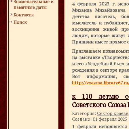
Знаменательные и
4 февраля 2023 г. исп
памятные даты
Михаила Михайловича 
Контакты
детства писатель, бо
Поиск
мыслитель и публицист
восхищения живой при
людям, которые живут и
Пришвин имеет прямое 
Приглашаем познакомить
на выставке «Творчеств
и его «Усадебный быт» 
рождения в секторе крае
Вся информация, с
http://vyazma.library67.r
к 110 летмю с
Советского Союза В
Категория:
Сектор краев
Создано: 01 февраля 2023
1 февраля исполняется