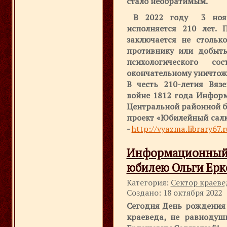
стало необратимым.
В 2022 году 3 ноябр
исполняется 210 лет. 
заключается не стольк
противнику или добыты
психологического с
окончательному уничтож
В честь 210-летия Вяз
войне 1812 года Инфор
Центральной районной б
проект «Юбилейный салют
-
http://vyazma.library67.r
Информационны
юбилею Ольги Ер
Категория:
Сектор краев
Создано: 18 октября 2022
Сегодня День рождения 
краеведа, не равнодуш